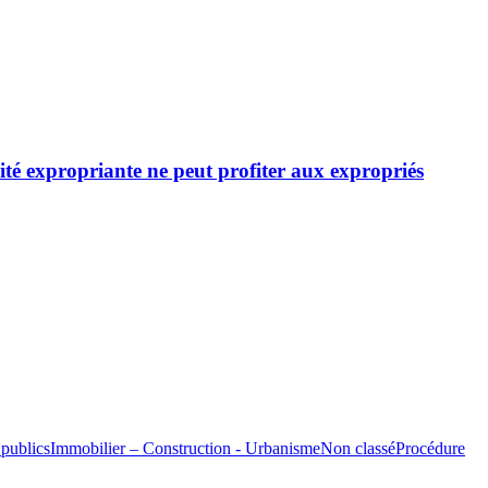
ité expropriante ne peut profiter aux expropriés
 publics
Immobilier – Construction - Urbanisme
Non classé
Procédure