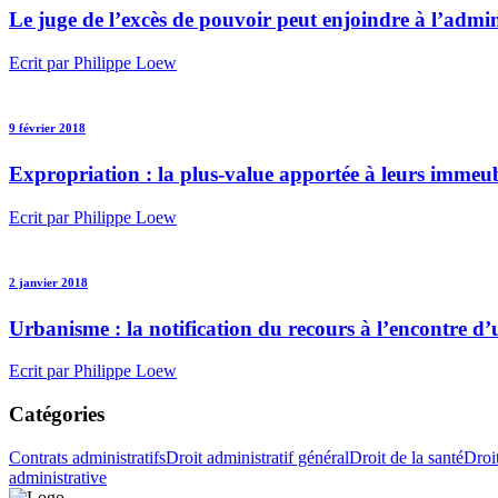
Le juge de l’excès de pouvoir peut enjoindre à l’admin
Ecrit par Philippe Loew
9 février 2018
Expropriation : la plus-value apportée à leurs immeub
Ecrit par Philippe Loew
2 janvier 2018
Urbanisme : la notification du recours à l’encontre d’
Ecrit par Philippe Loew
Catégories
Contrats administratifs
Droit administratif général
Droit de la santé
Droi
administrative