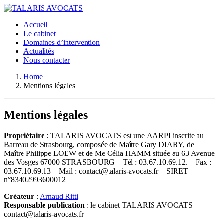
Accueil
Le cabinet
Domaines d’intervention
Actualités
Nous contacter
Home
Mentions légales
Mentions légales
Propriétaire
: TALARIS AVOCATS est une AARPI inscrite au
Barreau de Strasbourg, composée de Maître Gary DIABY, de
Maître Philippe LOEW et de Me Célia HAMM située au 63 Avenue
des Vosges 67000 STRASBOURG – Tél : 03.67.10.69.12. – Fax :
03.67.10.69.13 – Mail : contact@talaris-avocats.fr – SIRET
n°83402993600012
Créateur
:
Arnaud Ritti
Responsable publication
: le cabinet TALARIS AVOCATS –
contact@talaris-avocats.fr