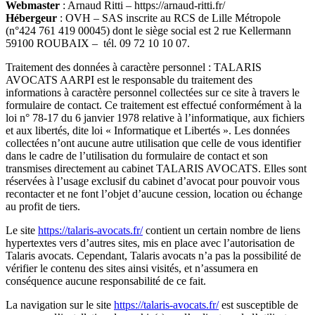
Webmaster
: Arnaud Ritti – https://arnaud-ritti.fr/
Hébergeur
: OVH – SAS inscrite au RCS de Lille Métropole
(n°424 761 419 00045) dont le siège social est 2 rue Kellermann
59100 ROUBAIX – tél. 09 72 10 10 07.
Traitement des données à caractère personnel : TALARIS
AVOCATS AARPI est le responsable du traitement des
informations à caractère personnel collectées sur ce site à travers le
formulaire de contact. Ce traitement est effectué conformément à la
loi n° 78-17 du 6 janvier 1978 relative à l’informatique, aux fichiers
et aux libertés, dite loi « Informatique et Libertés ». Les données
collectées n’ont aucune autre utilisation que celle de vous identifier
dans le cadre de l’utilisation du formulaire de contact et son
transmises directement au cabinet TALARIS AVOCATS. Elles sont
réservées à l’usage exclusif du cabinet d’avocat pour pouvoir vous
recontacter et ne font l’objet d’aucune cession, location ou échange
au profit de tiers.
Le site
https://talaris-avocats.fr/
contient un certain nombre de liens
hypertextes vers d’autres sites, mis en place avec l’autorisation de
Talaris avocats. Cependant, Talaris avocats n’a pas la possibilité de
vérifier le contenu des sites ainsi visités, et n’assumera en
conséquence aucune responsabilité de ce fait.
La navigation sur le site
https://talaris-avocats.fr/
est susceptible de